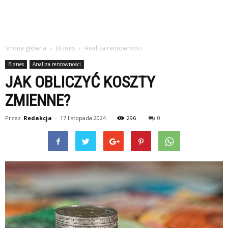
Strona główna
Biznes
Analiza rentowności
Biznes
Analiza rentowności
JAK OBLICZYĆ KOSZTY
ZMIENNE?
Przez
Redakcja
-
17 listopada 2024
296
0