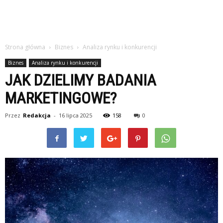
Strona główna
Biznes
Analiza rynku i konkurencji
Biznes
Analiza rynku i konkurencji
JAK DZIELIMY BADANIA
MARKETINGOWE?
Przez
Redakcja
-
16 lipca 2025
158
0