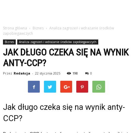
Strona główna
Biznes
Analiza zagrożeń i wdrażanie środków
zapobiegawczych
Biznes
Analiza zagrożeń i wdrażanie środków zapobiegawczych
JAK DŁUGO CZEKA SIĘ NA WYNIK
ANTY-CCP?
Przez
Redakcja
-
22 stycznia 2025
198
0
Jak długo czeka się na wynik anty-
CCP?