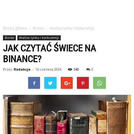
Strona główna
Biznes
Analiza rynku i konkurencji
Biznes
Analiza rynku i konkurencji
JAK CZYTAĆ ŚWIECE NA
BINANCE?
Przez
Redakcja
-
16 czerwca 2024
540
0