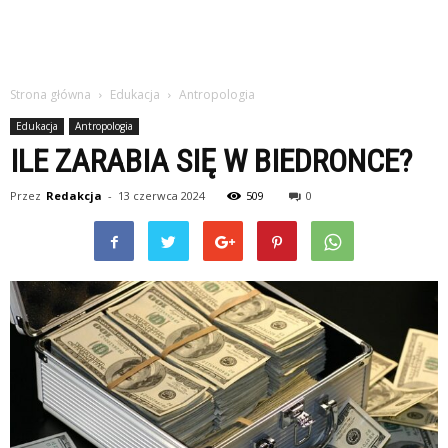
Strona główna
Edukacja
Antropologia
Edukacja
Antropologia
ILE ZARABIA SIĘ W BIEDRONCE?
Przez
Redakcja
-
13 czerwca 2024
509
0