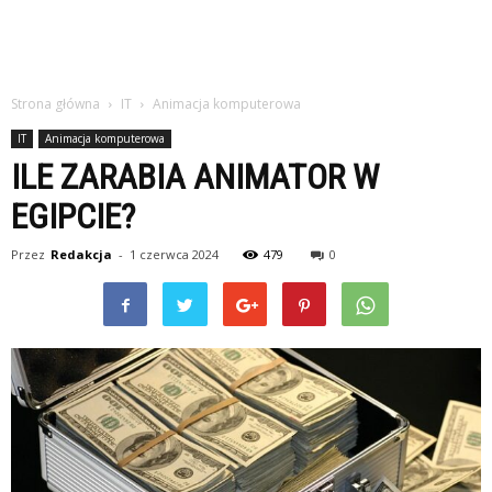
Strona główna
IT
Animacja komputerowa
IT
Animacja komputerowa
ILE ZARABIA ANIMATOR W
EGIPCIE?
Przez
Redakcja
-
1 czerwca 2024
479
0