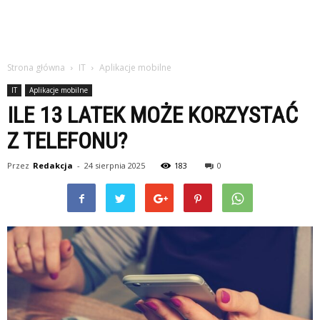
Strona główna
IT
Aplikacje mobilne
IT
Aplikacje mobilne
ILE 13 LATEK MOŻE KORZYSTAĆ
Z TELEFONU?
Przez
Redakcja
-
24 sierpnia 2025
183
0