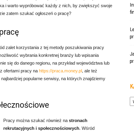
In
ilka i warto wypróbować każdy z nich, by zwiększyć swoje
f
zie zatem szukać ogłoszeń o pracę?
L
 pracę
pr
ród zalet korzystania z tej metody poszukiwania pracy
J
możliwość wybrania konkretnej branży lub wpisania
pr
enie się do danego regionu, na przykład województwa lub
z ofertami pracy na
https://praca.money.pl
, ale też
 To najbardziej popularne serwisy, na których znajdziemy
K
Ka
połecznościowe
Pracy można szukać również na
stronach
rekrutacyjnych i społecznościowych
. Wśród