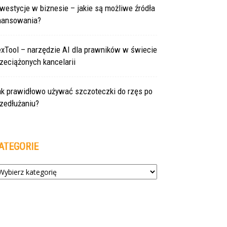
westycje w biznesie – jakie są możliwe źródła
inansowania?
exTool – narzędzie AI dla prawników w świecie
zeciążonych kancelarii
ak prawidłowo używać szczoteczki do rzęs po
zedłużaniu?
ATEGORIE
tegorie