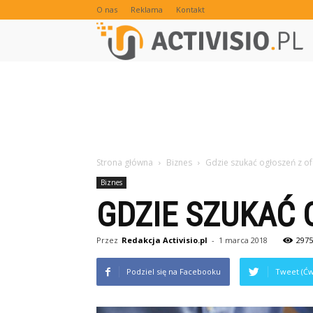
O nas
Reklama
Kontakt
Strona główna
Biznes
Gdzie szukać ogłoszeń z of
Biznes
GDZIE SZUKAĆ 
Przez
Redakcja Activisio.pl
-
1 marca 2018
2975
Podziel się na Facebooku
Tweet (Ćw