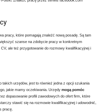
 do Polski. Znaleźć pracę przez serwis facebook.com
acy
wa pracy, które pomagają znaleźć nową posadę. Są tam
 zwiększyć szanse na zdobycie pracy w konkretnym
V, ale też przygotowanie do rozmowy kwalifikacyjnej i
 takich urzędów, jest to również jedna z opcji szukania
tego, jakie mamy oczekiwania. Urzędy
mogą pomóc
ez dopasowanie profili zawodowych do ofert firm, które
tarczy stawić się na rozmowie kwalifikacyjnej i udowodnić,
s pracę.