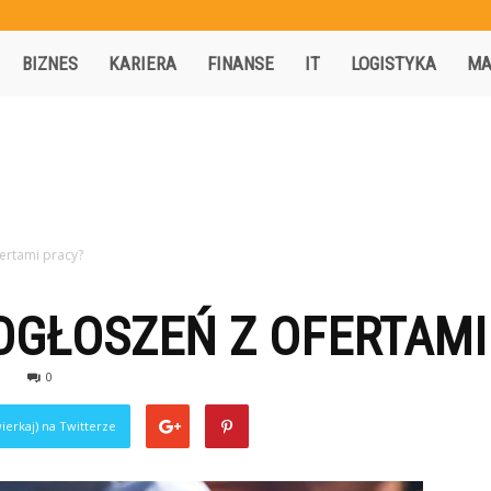
Activisio.pl
BIZNES
KARIERA
FINANSE
IT
LOGISTYKA
MA
ertami pracy?
OGŁOSZEŃ Z OFERTAMI
0
ierkaj) na Twitterze