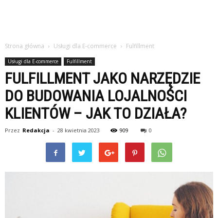
Strona główna
Usługi dla E-commerce
Fulfillment
Usługi dla E-commerce
Fulfillment
FULFILLMENT JAKO NARZĘDZIE
DO BUDOWANIA LOJALNOŚCI
KLIENTÓW – JAK TO DZIAŁA?
Przez
Redakcja
-
28 kwietnia 2023
909
0