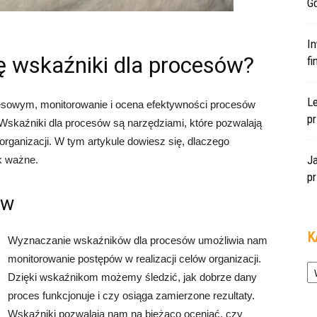
Gd
In
ę wskaźniki dla procesów?
f
L
sowym, monitorowanie i ocena efektywności procesów
pr
. Wskaźniki dla procesów są narzędziami, które pozwalają
rganizacji. W tym artykule dowiesz się, dlaczego
J
k ważne.
pr
ów
K
Wyznaczanie wskaźników dla procesów umożliwia nam
monitorowanie postępów w realizacji celów organizacji.
Ka
Dzięki wskaźnikom możemy śledzić, jak dobrze dany
proces funkcjonuje i czy osiąga zamierzone rezultaty.
Wskaźniki pozwalają nam na bieżąco oceniać, czy