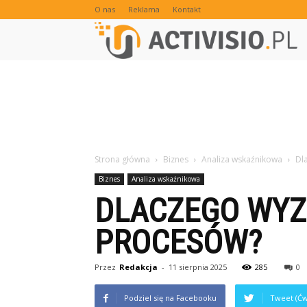
O nas
Reklama
Kontakt
Strona główna
Biznes
Analiza wskaźnikowa
Dl
Biznes
Analiza wskaźnikowa
DLACZEGO WYZ
PROCESÓW?
Przez
Redakcja
-
11 sierpnia 2025
285
0
Podziel się na Facebooku
Tweet (Ćw