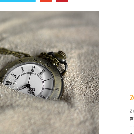
Z
Z
p