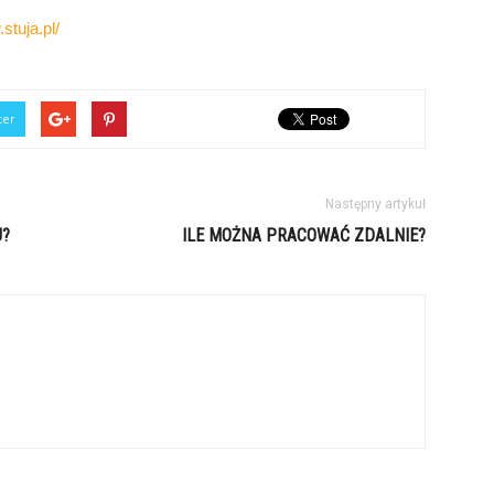
stuja.pl/
ter
Następny artykuł
U?
ILE MOŻNA PRACOWAĆ ZDALNIE?