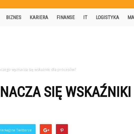
Activisio.pl
BIZNES
KARIERA
FINANSE
IT
LOGISTYKA
MA
aczego wyznacza się wskaźniki dla procesów?
NACZA SIĘ WSKAŹNIKI
ierkaj) na Twitterze