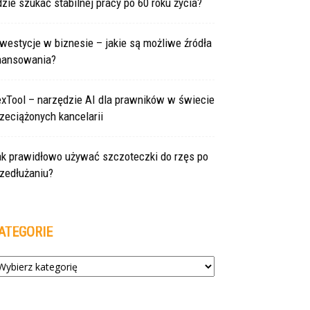
zie szukać stabilnej pracy po 60 roku życia?
westycje w biznesie – jakie są możliwe źródła
inansowania?
exTool – narzędzie AI dla prawników w świecie
zeciążonych kancelarii
ak prawidłowo używać szczoteczki do rzęs po
zedłużaniu?
ATEGORIE
tegorie