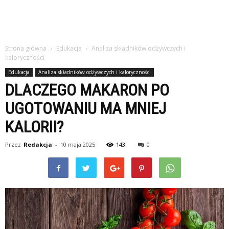
Strona główna
Edukacja
Analiza składników odżywczych i
kaloryczności
Edukacja
Analiza składników odżywczych i kaloryczności
DLACZEGO MAKARON PO
UGOTOWANIU MA MNIEJ
KALORII?
Przez
Redakcja
-
10 maja 2025
143
0