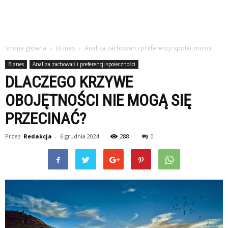
Strona główna
Biznes
Analiza zachowań i preferencji społeczności
Biznes
Analiza zachowań i preferencji społeczności
DLACZEGO KRZYWE
OBOJĘTNOŚCI NIE MOGĄ SIĘ
PRZECINAĆ?
Przez
Redakcja
-
6 grudnia 2024
288
0