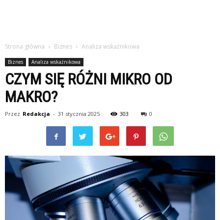
Strona główna
Biznes
Analiza wskaźnikowa
Biznes
Analiza wskaźnikowa
CZYM SIĘ RÓŻNI MIKRO OD
MAKRO?
Przez
Redakcja
-
31 stycznia 2025
303
0