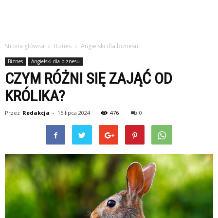
Strona główna
Biznes
Angielski dla biznesu
Biznes
Angielski dla biznesu
CZYM RÓŻNI SIĘ ZAJĄĆ OD
KRÓLIKA?
Przez
Redakcja
-
15 lipca 2024
476
0