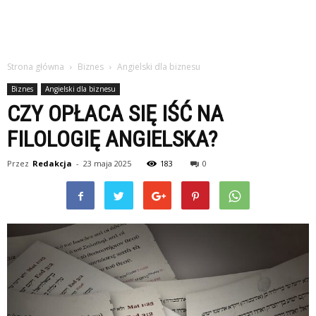
Strona główna
Biznes
Angielski dla biznesu
Biznes
Angielski dla biznesu
CZY OPŁACA SIĘ IŚĆ NA
FILOLOGIĘ ANGIELSKA?
Przez
Redakcja
-
23 maja 2025
183
0