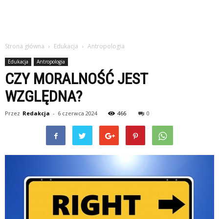
Strona główna
Edukacja
Antropologia
Edukacja
Antropologia
CZY MORALNOŚĆ JEST
WZGLĘDNA?
Przez
Redakcja
-
6 czerwca 2024
466
0