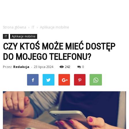
Strona główna
IT
Aplikacje mobilne
IT
Aplikacje mobilne
CZY KTOŚ MOŻE MIEĆ DOSTĘP
DO MOJEGO TELEFONU?
Przez
Redakcja
-
23 lipca 2024
242
0