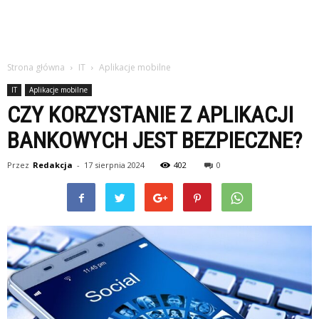
Strona główna
IT
Aplikacje mobilne
IT
Aplikacje mobilne
CZY KORZYSTANIE Z APLIKACJI
BANKOWYCH JEST BEZPIECZNE?
Przez
Redakcja
-
17 sierpnia 2024
402
0