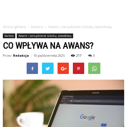
Strona główna
Kariera
Awans i zarządzanie ścieżką zawodową
Kariera
Awans i zarządzanie ścieżką zawodową
CO WPŁYWA NA AWANS?
Przez
Redakcja
-
10 października 2025
217
0