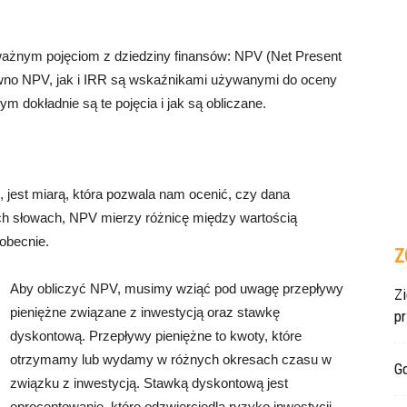
ważnym pojęciom z dziedziny finansów: NPV (Net Present
równo NPV, jak i IRR są wskaźnikami używanymi do oceny
ym dokładnie są te pojęcia i jak są obliczane.
, jest miarą, która pozwala nam ocenić, czy dana
ch słowach, NPV mierzy różnicę między wartością
 obecnie.
Z
Aby obliczyć NPV, musimy wziąć pod uwagę przepływy
Z
pieniężne związane z inwestycją oraz stawkę
p
dyskontową. Przepływy pieniężne to kwoty, które
otrzymamy lub wydamy w różnych okresach czasu w
Gd
związku z inwestycją. Stawką dyskontową jest
oprocentowanie, które odzwierciedla ryzyko inwestycji