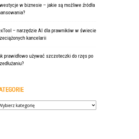
westycje w biznesie – jakie są możliwe źródła
inansowania?
exTool – narzędzie AI dla prawników w świecie
zeciążonych kancelarii
ak prawidłowo używać szczoteczki do rzęs po
zedłużaniu?
ATEGORIE
tegorie