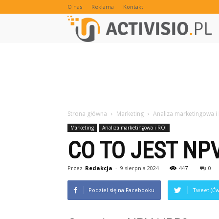
O nas
Reklama
Kontakt
Strona główna
Marketing
Analiza marketingowa i
Marketing
Analiza marketingowa i ROI
CO TO JEST NPV
Przez
Redakcja
-
9 sierpnia 2024
447
0
Podziel się na Facebooku
Tweet (Ćw