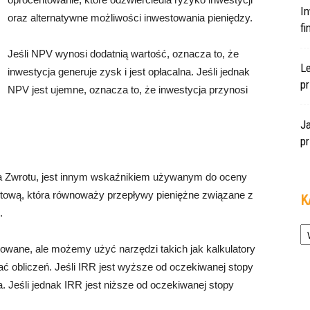
In
oraz alternatywne możliwości inwestowania pieniędzy.
f
Jeśli NPV wynosi dodatnią wartość, oznacza to, że
L
inwestycja generuje zysk i jest opłacalna. Jeśli jednak
pr
NPV jest ujemne, oznacza to, że inwestycja przynosi
J
pr
opa Zwrotu, jest innym wskaźnikiem używanym do oceny
entową, która równoważy przepływy pieniężne związane z
K
.
Ka
owane, ale możemy użyć narzędzi takich jak kalkulatory
ać obliczeń. Jeśli IRR jest wyższe od oczekiwanej stopy
a. Jeśli jednak IRR jest niższe od oczekiwanej stopy