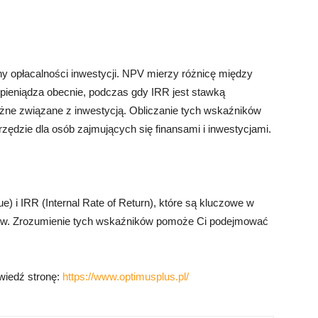
 opłacalności inwestycji. NPV mierzy różnicę między
ą pieniądza obecnie, podczas gdy IRR jest stawką
żne związane z inwestycją. Obliczanie tych wskaźników
rzędzie dla osób zajmujących się finansami i inwestycjami.
e) i IRR (Internal Rate of Return), które są kluczowe w
ektów. Zrozumienie tych wskaźników pomoże Ci podejmować
dwiedź stronę:
https://www.optimusplus.pl/