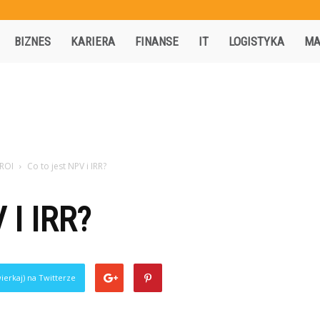
Activisio.pl
BIZNES
KARIERA
FINANSE
IT
LOGISTYKA
MA
 ROI
Co to jest NPV i IRR?
 I IRR?
ierkaj) na Twitterze