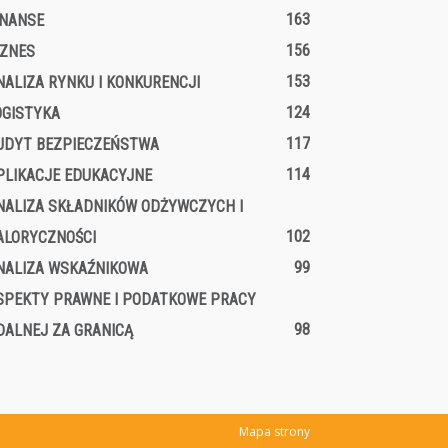
163
INANSE
156
IZNES
153
NALIZA RYNKU I KONKURENCJI
124
OGISTYKA
117
UDYT BEZPIECZEŃSTWA
114
PLIKACJE EDUKACYJNE
NALIZA SKŁADNIKÓW ODŻYWCZYCH I
102
ALORYCZNOŚCI
99
NALIZA WSKAŹNIKOWA
SPEKTY PRAWNE I PODATKOWE PRACY
98
DALNEJ ZA GRANICĄ
Mapa strony