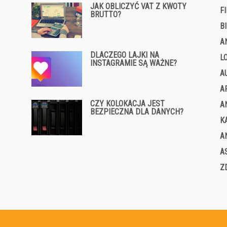
JAK OBLICZYĆ VAT Z KWOTY
F
BRUTTO?
B
A
DLACZEGO LAJKI NA
L
INSTAGRAMIE SĄ WAŻNE?
A
A
CZY KOLOKACJA JEST
A
BEZPIECZNA DLA DANYCH?
K
A
A
Z