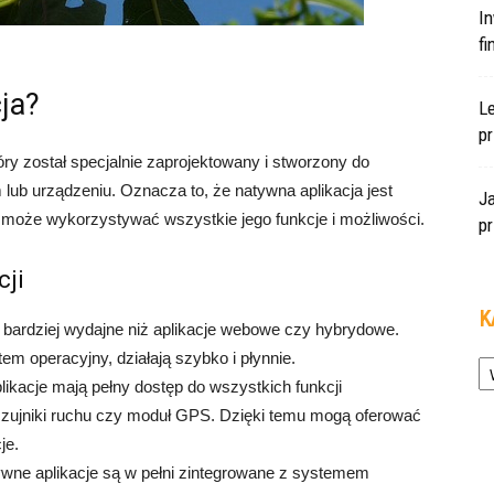
In
f
cja?
L
pr
ry został specjalnie zaprojektowany i stworzony do
lub urządzeniu. Oznacza to, że natywna aplikacja jest
J
może wykorzystywać wszystkie jego funkcje i możliwości.
pr
cji
K
 bardziej wydajne niż aplikacje webowe czy hybrydowe.
Ka
m operacyjny, działają szybko i płynnie.
ikacje mają pełny dostęp do wszystkich funkcji
, czujniki ruchu czy moduł GPS. Dzięki temu mogą oferować
je.
wne aplikacje są w pełni zintegrowane z systemem