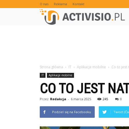
O nas
Reklama
Kontakt
Strona główna
IT
Aplikacje mobilne
Co to jest
IT
Aplikacje mobilne
CO TO JEST NA
Przez
Redakcja
-
6 marca 2025
245
0
Podziel się na Facebooku
Tweet (Ćw