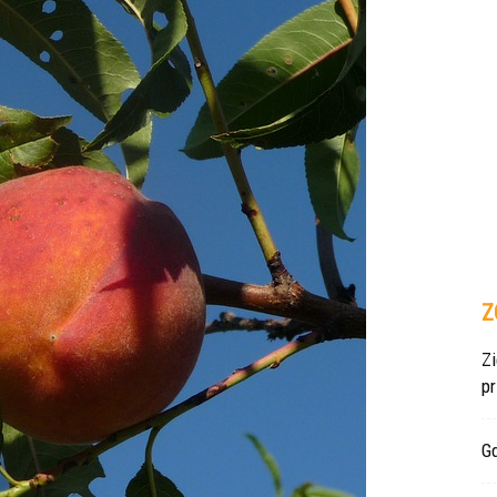
Z
Z
p
Gd