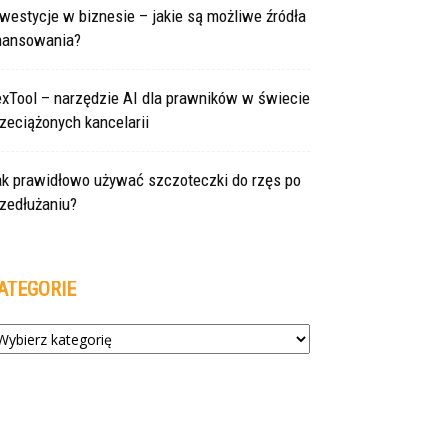
westycje w biznesie – jakie są możliwe źródła
inansowania?
exTool – narzędzie AI dla prawników w świecie
zeciążonych kancelarii
ak prawidłowo używać szczoteczki do rzęs po
zedłużaniu?
ATEGORIE
tegorie