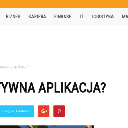
Activisio.pl
BIZNES
KARIERA
FINANSE
IT
LOGISTYKA
MA
 natywna aplikacja?
TYWNA APLIKACJA?
ierkaj) na Twitterze