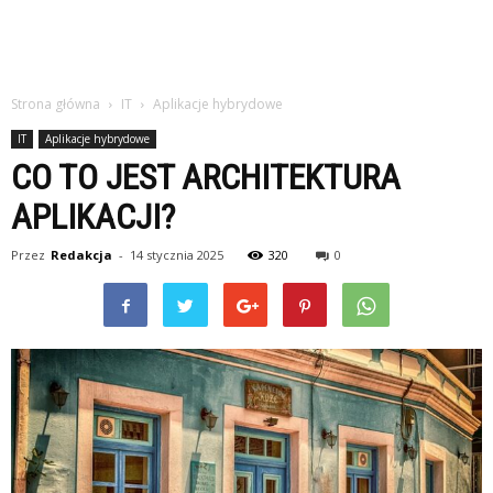
Strona główna
IT
Aplikacje hybrydowe
IT
Aplikacje hybrydowe
CO TO JEST ARCHITEKTURA
APLIKACJI?
Przez
Redakcja
-
14 stycznia 2025
320
0