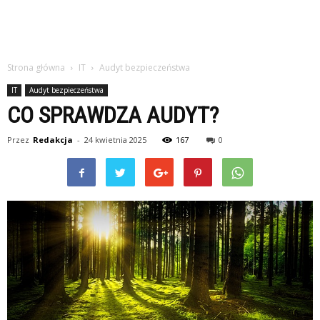
Strona główna
IT
Audyt bezpieczeństwa
IT
Audyt bezpieczeństwa
CO SPRAWDZA AUDYT?
Przez
Redakcja
-
24 kwietnia 2025
167
0