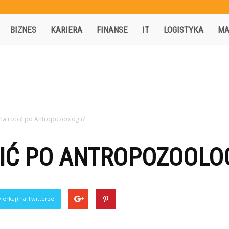
Activisio.pl
BIZNES
KARIERA
FINANSE
IT
LOGISTYKA
MA
a robić po Antropozoologii?
IĆ PO ANTROPOZOOLOG
ierkaj) na Twitterze