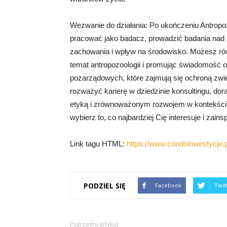
Wezwanie do działania: Po ukończeniu Antropo
pracować jako badacz, prowadzić badania nad r
zachowania i wpływ na środowisko. Możesz rów
temat antropozoologii i promując świadomość oc
pozarządowych, które zajmują się ochroną zwie
rozważyć karierę w dziedzinie konsultingu, do
etyką i zrównoważonym rozwojem w kontekście r
wybierz to, co najbardziej Cię interesuje i zainsp
Link tagu HTML:
https://www.condoinwestycje.p
PODZIEL SIĘ
Facebook
Twit
Poprzedni artykuł