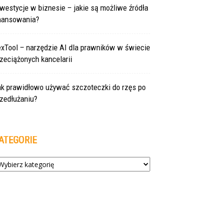
westycje w biznesie – jakie są możliwe źródła
inansowania?
exTool – narzędzie AI dla prawników w świecie
zeciążonych kancelarii
ak prawidłowo używać szczoteczki do rzęs po
zedłużaniu?
ATEGORIE
tegorie