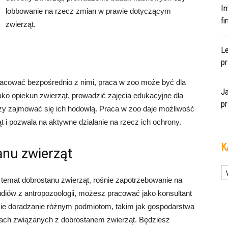
In
lobbowanie na rzecz zmian w prawie dotyczącym
f
zwierząt.
L
pr
 pracować bezpośrednio z nimi, praca w zoo może być dla
J
o opiekun zwierząt, prowadzić zajęcia edukacyjne dla
pr
zy zajmować się ich hodowlą. Praca w zoo daje możliwość
t i pozwala na aktywne działanie na rzecz ich ochrony.
K
anu zwierząt
Ka
emat dobrostanu zwierząt, rośnie zapotrzebowanie na
tudiów z antropozoologii, możesz pracować jako konsultant
zie doradzanie różnym podmiotom, takim jak gospodarstwa
tiach związanych z dobrostanem zwierząt. Będziesz