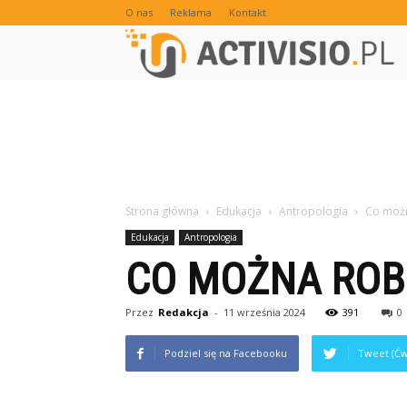
O nas
Reklama
Kontakt
Strona główna
Edukacja
Antropologia
Co możn
Edukacja
Antropologia
CO MOŻNA ROB
Przez
Redakcja
-
11 września 2024
391
0
Podziel się na Facebooku
Tweet (Ćw