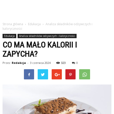
Strona główna
Edukacja
Analiza składników odżywczych i
kaloryczności
Edukacja
Analiza składników odżywczych i kaloryczności
CO MA MAŁO KALORII I
ZAPYCHA?
Przez
Redakcja
-
3 czerwca 2024
323
0