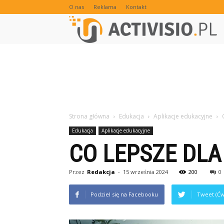
O nas
Reklama
Kontakt
Strona główna
Edukacja
Aplikacje edukacyjne
Edukacja
Aplikacje edukacyjne
CO LEPSZE DLA
Przez
Redakcja
-
15 września 2024
200
0
Podziel się na Facebooku
Tweet (Ćw