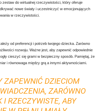
 zestaw do wirtualnej rzeczywistości, który oferuje
odkrywać nowe światy i uczestniczyć w emocjonujących
owania w rzeczywistości.
leży od preferencji i potrzeb twojego dziecka. Zarówno
i możliwości rozwoju. Ważne jest, aby zapewnić odpowiednie
mogły cieszyć się grami w bezpieczny sposób. Pamiętaj, że
miar i równowaga między grą a innymi aktywnościami.
Y ZAPEWNIĆ DZIECIOM
WIADCZENIA, ZARÓWNO
 I RZECZYWISTE, ABY
Ę W PEŁNI I MIAŁY