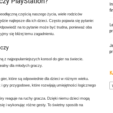
 czy PlayStation?
In
f
nieodłączną częścią naszego życia, wiele rodziców
zie najlepsze dla ich dzieci. Często pojawia się pytanie:
L
 Odpowiedź na to pytanie może być trudna, ponieważ oba
pr
yjmy się bliżej temu zagadnieniu.
J
aczy
pr
ną z najpopularniejszych konsol do gier na świecie.
idealny dla młodych graczy.
K
gier, które są odpowiednie dla dzieci w różnym wieku.
Ka
i gry przygodowe, które rozwijają umiejętności logicznego
tóry reaguje na ruchy gracza. Dzięki niemu dzieci mogą
się i wykonując różne gesty. To świetny sposób na