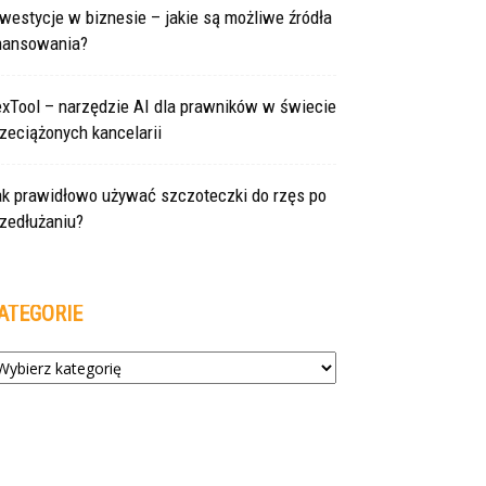
westycje w biznesie – jakie są możliwe źródła
inansowania?
exTool – narzędzie AI dla prawników w świecie
zeciążonych kancelarii
ak prawidłowo używać szczoteczki do rzęs po
zedłużaniu?
ATEGORIE
tegorie