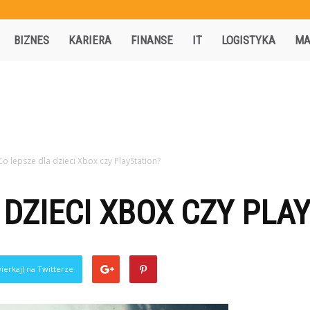
Activisio.pl
BIZNES
KARIERA
FINANSE
IT
LOGISTYKA
MA
Co lepsze dla dzieci Xbox czy PlayStation?
 DZIECI XBOX CZY PLA
ierkaj) na Twitterze