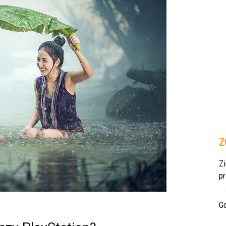
Z
Z
p
Gd