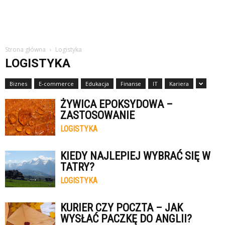
Strona główna
Logistyka
LOGISTYKA
Biznes
E-commerce
Edukacja
Finanse
IT
Kariera
ŻYWICA EPOKSYDOWA –
ZASTOSOWANIE
LOGISTYKA
KIEDY NAJLEPIEJ WYBRAĆ SIĘ W
TATRY?
LOGISTYKA
KURIER CZY POCZTA – JAK
WYSŁAĆ PACZKĘ DO ANGLII?