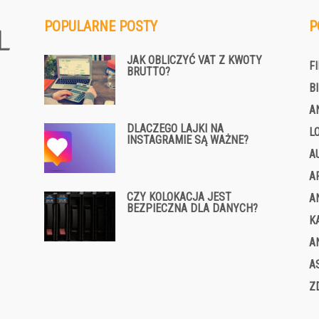
POPULARNE POSTY
P
JAK OBLICZYĆ VAT Z KWOTY
F
BRUTTO?
B
A
DLACZEGO LAJKI NA
L
INSTAGRAMIE SĄ WAŻNE?
A
A
CZY KOLOKACJA JEST
A
BEZPIECZNA DLA DANYCH?
K
A
A
Z