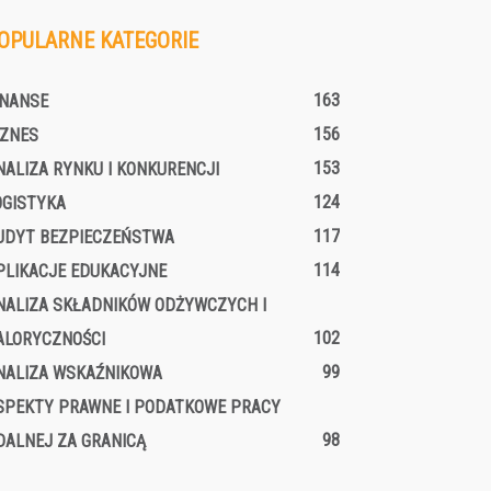
OPULARNE KATEGORIE
163
INANSE
156
IZNES
153
NALIZA RYNKU I KONKURENCJI
124
OGISTYKA
117
UDYT BEZPIECZEŃSTWA
114
PLIKACJE EDUKACYJNE
NALIZA SKŁADNIKÓW ODŻYWCZYCH I
102
ALORYCZNOŚCI
99
NALIZA WSKAŹNIKOWA
SPEKTY PRAWNE I PODATKOWE PRACY
98
DALNEJ ZA GRANICĄ