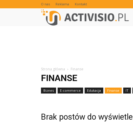
O nas
Reklama
Kontakt
Strona główna
Finanse
FINANSE
Biznes
E-commerce
Edukacja
Finanse
IT
Prawo
Brak postów do wyświetle