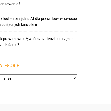
inansowania?
exTool – narzędzie AI dla prawników w świecie
zeciążonych kancelarii
ak prawidłowo używać szczoteczki do rzęs po
zedłużaniu?
ATEGORIE
tegorie