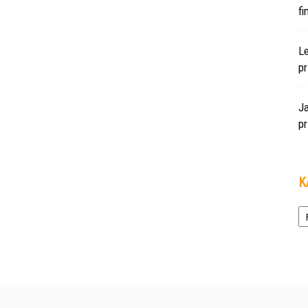
f
L
pr
J
pr
K
Ka