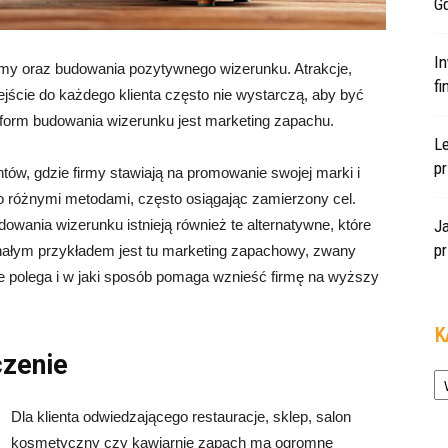
Gd
In
amy oraz budowania pozytywnego wizerunku. Atrakcje,
f
ejście do każdego klienta często nie wystarczą, aby być
form budowania wizerunku jest marketing zapachu.
L
pr
tów, gdzie firmy stawiają na promowanie swojej marki i
 różnymi metodami, często osiągając zamierzony cel.
wania wizerunku istnieją również te alternatywne, które
J
pr
onałym przykładem jest tu marketing zapachowy, zwany
e polega i w jaki sposób pomaga wznieść firmę na wyższy
K
zenie
Ka
Dla klienta odwiedzającego restauracje, sklep, salon
kosmetyczny czy kawiarnię zapach ma ogromne