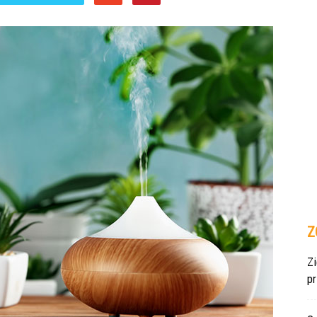
Z
Z
p