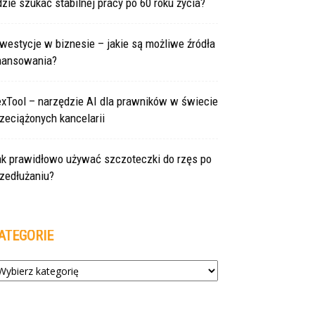
zie szukać stabilnej pracy po 60 roku życia?
westycje w biznesie – jakie są możliwe źródła
inansowania?
exTool – narzędzie AI dla prawników w świecie
zeciążonych kancelarii
ak prawidłowo używać szczoteczki do rzęs po
zedłużaniu?
ATEGORIE
tegorie