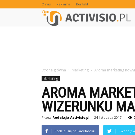
O nas
Reklama
Kontakt
Strona główna
Marketing
Aroma marketing nowy
Marketing
AROMA MARKE
WIZERUNKU MA
Przez
Redakcja Activisio.pl
-
24 listopada 2017
Podziel się na Facebooku
Tweet (Ćw