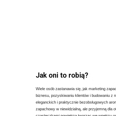
Jak oni to robią?
Wiele osób zastanawia się, jak marketing zapa
biznesu, pozyskiwaniu klientów i budowaniu z 
eleganckich i praktycznie bezobsługowych arom
zapachowy w niewidzialną, ale przyjemną dla ot
cząsteczkami powietrza tworząc we wnętrzu odp