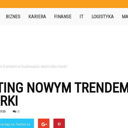
Activisio.pl
BIZNES
KARIERA
FINANSE
IT
LOGISTYKA
MA
m trendem w budowaniu wizerunku marki
TING NOWYM TRENDEM
RKI
2959
0
ierkaj) na Twitterze