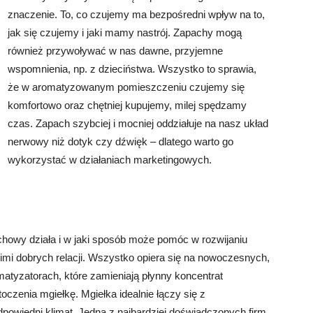
znaczenie. To, co czujemy ma bezpośredni wpływ na to,
jak się czujemy i jaki mamy nastrój. Zapachy mogą
również przywoływać w nas dawne, przyjemne
wspomnienia, np. z dzieciństwa. Wszystko to sprawia,
że w aromatyzowanym pomieszczeniu czujemy się
komfortowo oraz chętniej kupujemy, milej spędzamy
czas. Zapach szybciej i mocniej oddziałuje na nasz układ
nerwowy niż dotyk czy dźwięk – dlatego warto go
wykorzystać w działaniach marketingowych.
chowy działa i w jaki sposób może pomóc w rozwijaniu
nimi dobrych relacji. Wszystko opiera się na nowoczesnych,
atyzatorach, które zamieniają płynny koncentrat
oczenia mgiełkę. Mgiełka idealnie łączy się z
owiedni klimat. Jedną z najbardziej doświadczonych firm,